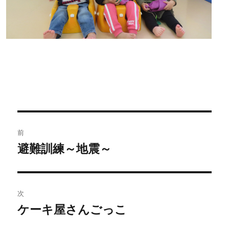
投
前
稿
避難訓練～地震～
過
去
ナ
の
ビ
投
次
稿:
ゲ
ケーキ屋さんごっこ
次
の