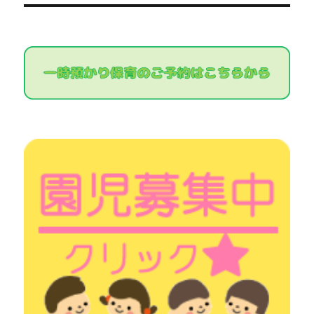
ー
投
シ
稿:
ョ
ン