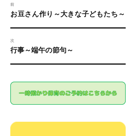
前
稿
お豆さん作り～大きな子どもたち～
過
去
ナ
の
ビ
投
次
稿:
ゲ
行事～端午の節句～
次
の
ー
投
シ
稿:
ョ
ン