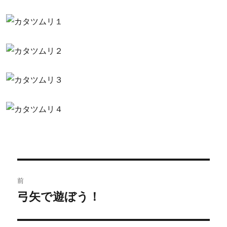
投
前
稿
弓矢で遊ぼう！
過
去
ナ
の