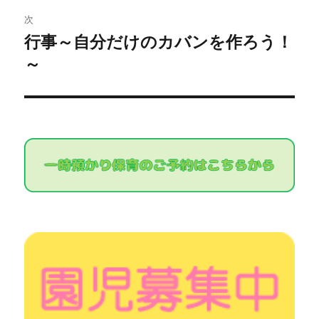
ビ
投
次
稿:
ゲ
行事～自分だけのカバンを作ろう！
次
～
の
ー
投
シ
稿:
ョ
ン