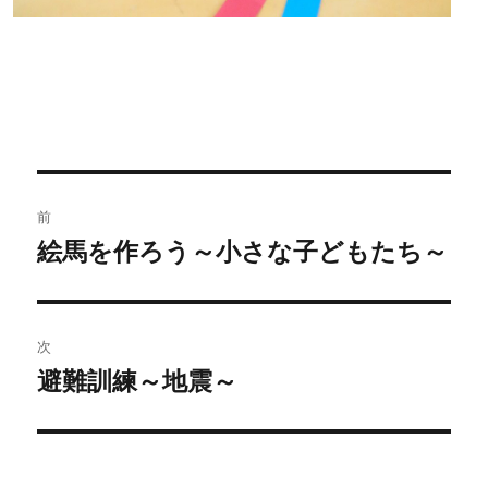
投
前
稿
絵馬を作ろう～小さな子どもたち～
過
去
ナ
の
ビ
投
次
稿:
ゲ
避難訓練～地震～
次
の
ー
投
シ
稿: