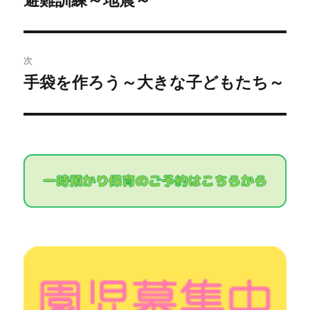
去
ナ
の
ビ
投
次
稿:
ゲ
手袋を作ろう～大きな子どもたち～
次
の
ー
投
シ
稿:
ョ
ン