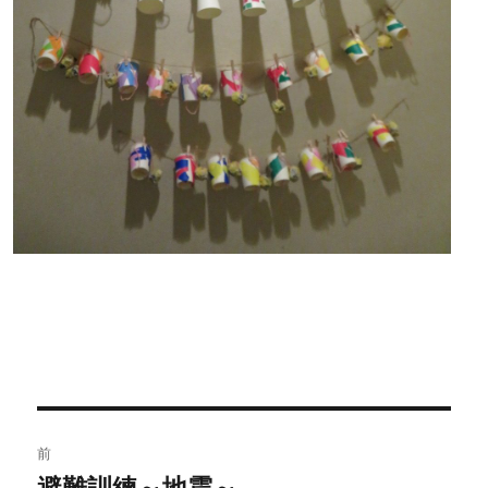
投
前
稿
避難訓練～地震～
過