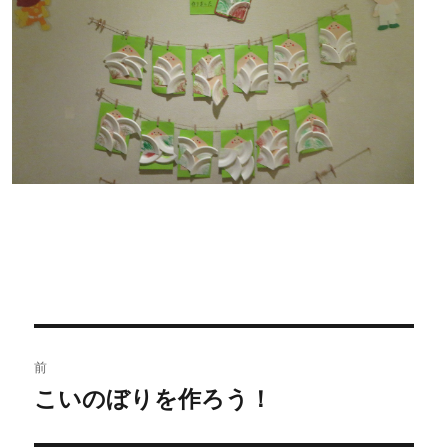
投
前
稿
こいのぼりを作ろう！
過
去
ナ