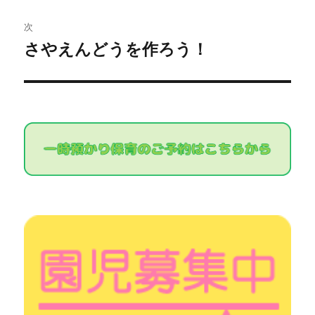
の
ビ
投
次
稿:
ゲ
さやえんどうを作ろう！
次
の
ー
投
シ
稿:
ョ
ン