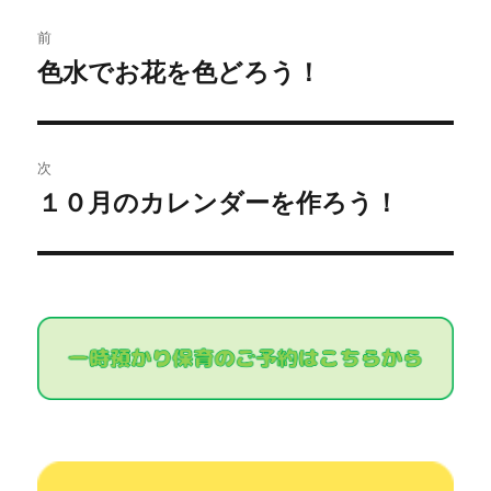
投
前
稿
色水でお花を色どろう！
過
去
ナ
の
ビ
投
次
稿:
ゲ
１０月のカレンダーを作ろう！
次
の
ー
投
シ
稿:
ョ
ン