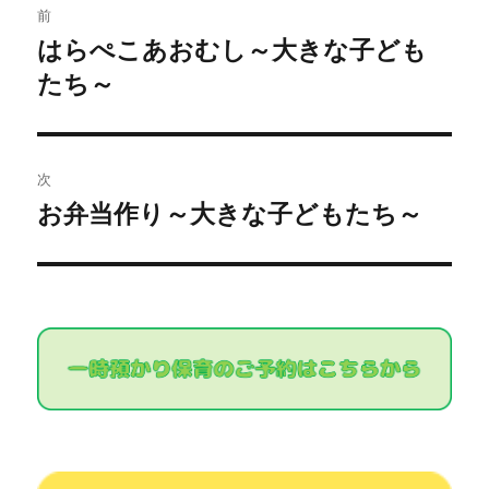
前
稿
はらぺこあおむし～大きな子ども
過
たち～
去
ナ
の
ビ
投
稿:
ゲ
次
お弁当作り～大きな子どもたち～
次
ー
の
シ
投
稿:
ョ
ン