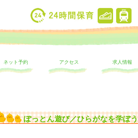
り
ウス
ネット予約
アクセス
求人情報
ぽっとん遊び／ひらがなを学ぼ