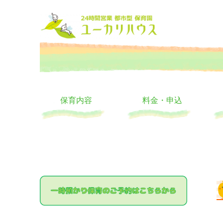
大阪の24時間託児所 ユーカリハウス 月極 一時保育 一時預か
24時間託児所 ユーカリハ
保育内容
料金・申込