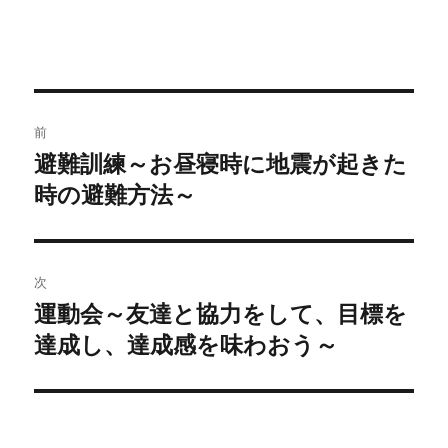
投
前
稿
避難訓練～お昼寝時に地震が起きた
過
時の避難方法～
去
ナ
の
ビ
投
稿:
ゲ
次
運動会～友達と協力をして、目標を
次
ー
達成し、達成感を味わおう～
の
シ
投
稿:
ョ