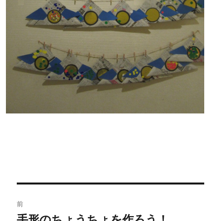
投
前
稿
手形のちょうちょを作ろう！
過