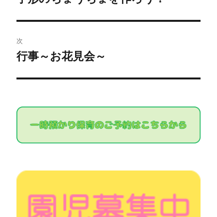
去
ナ
の
ビ
投
次
稿:
ゲ
行事～お花見会～
次
の
ー
投
シ
稿:
ョ
ン