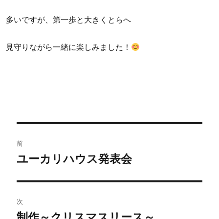
多いですが、第一歩と大きくとらへ
見守りながら一緒に楽しみました！
投
前
稿
ユーカリハウス発表会
過
去
ナ
の
ビ
投
次
稿:
ゲ
制作～クリスマスリース～
次