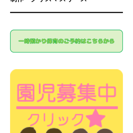
の
ー
投
シ
稿:
ョ
ン