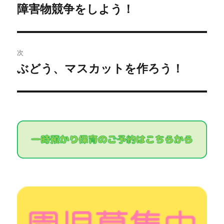
稿
障害物競争をしよう！
過
去
ナ
の
ビ
投
次
稿:
ゲ
ぶどう、マスカットを作ろう！
次
の
ー
投
シ
稿:
ョ
ン