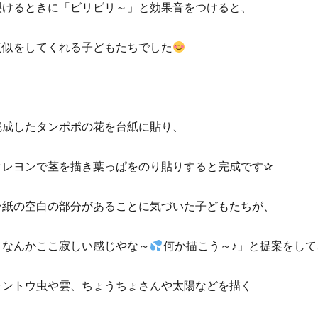
裂けるときに「ビリビリ～」と効果音をつけると、
真似をしてくれる子どもたちでした
完成したタンポポの花を台紙に貼り、
クレヨンで茎を描き葉っぱをのり貼りすると完成です✰
台紙の空白の部分があることに気づいた子どもたちが、
「なんかここ寂しい感じやな～
何か描こう～♪」と提案をして
テントウ虫や雲、ちょうちょさんや太陽などを描く