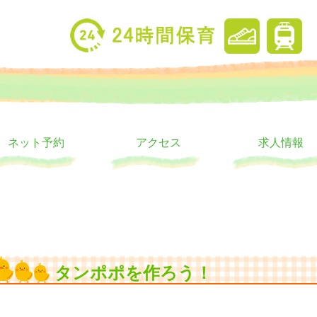
り
ウス
ネット予約
アクセス
求人情報
タンポポを作ろう！