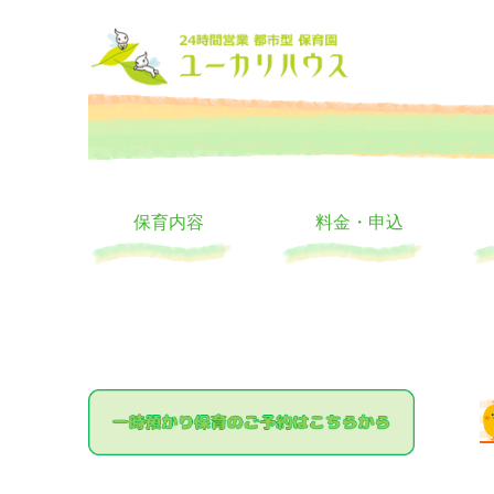
大阪の24時間託児所 ユーカリハウス 月極 一時保育 一時預か
24時間託児所 ユーカリハ
保育内容
料金・申込