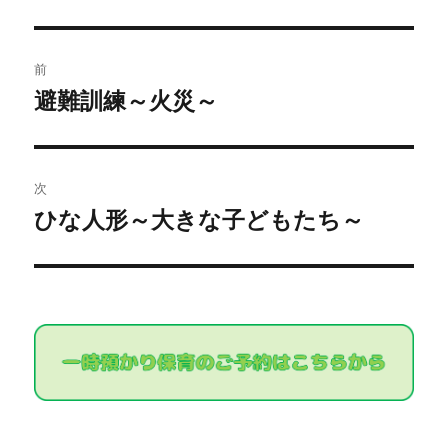
投
前
稿
避難訓練～火災～
過
去
ナ
の
ビ
投
次
稿:
ゲ
ひな人形～大きな子どもたち～
次
の
ー
投
シ
稿:
ョ
ン