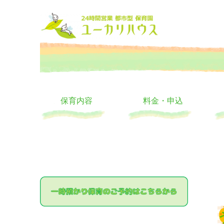
大阪の24時間託児所 ユーカリハウス 月極 一時保育 一時預か
24時間託児所 ユーカリハ
保育内容
料金・申込