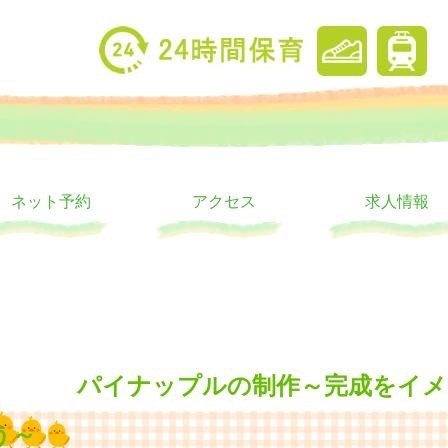
り
ウス
ネット予約
アクセス
求人情報
パイナップルの制作～完成をイメ
う～