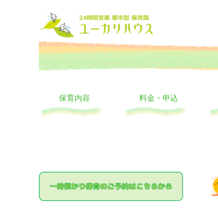
大阪の24時間託児所 ユーカリハウス 月極 一時保育 一時預か
24時間託児所 ユーカリハ
保育内容
料金・申込