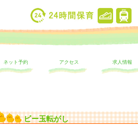
り
ウス
ネット予約
アクセス
求人情報
ビー玉転がし