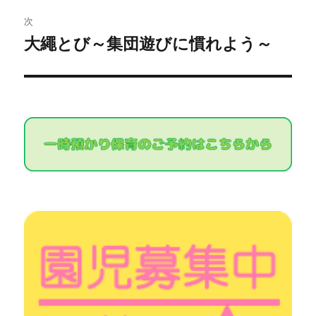
稿:
ゲ
次
大繩とび～集団遊びに慣れよう～
次
ー
の
シ
投
稿:
ョ
ン