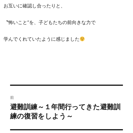
お互いに確認し合ったりと、
〝怖いこと”を、子どもたちの前向きな力で
学んでくれていたように感じました
投
前
稿
避難訓練～１年間行ってきた避難訓
過
練の復習をしよう～
去
ナ
の
ビ
投