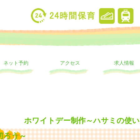
り
ウス
ネット予約
アクセス
求人情報
ホワイトデー制作～ハサミの使い
切ろう～