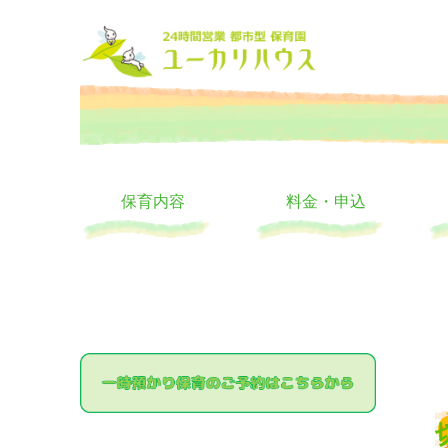
大阪の24時間託児所 ユーカリハウス 月極 一時保育 一時預か
24時間託児所 ユーカリハ
保育内容
料金・申込