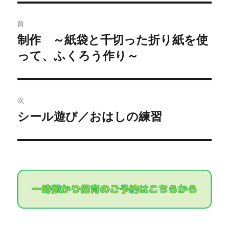
投
前
稿
制作 ～紙袋と千切った折り紙を使
過
って、ふくろう作り～
去
ナ
の
ビ
投
稿:
ゲ
次
シール遊び／おはしの練習
次
ー
の
シ
投
稿:
ョ
ン