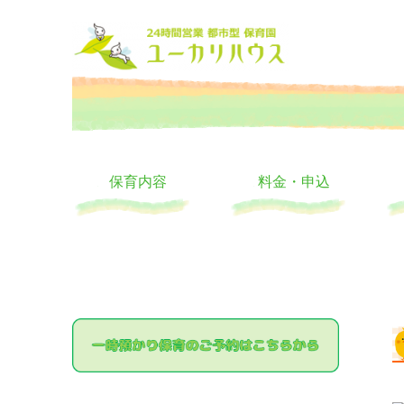
大阪の24時間託児所 ユーカリハウス 月極 一時保育 一時預か
24時間託児所 ユーカリハ
保育内容
料金・申込