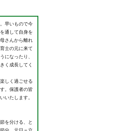
た。早いもので今
活を通して自身を
お母さんから離れ
保育士の元に来て
ようになったり、
大きく成長してく
で楽しく過ごせる
ます。保護者の皆
願いいたします。
季節を分ける、と
＝節分。元日＝立