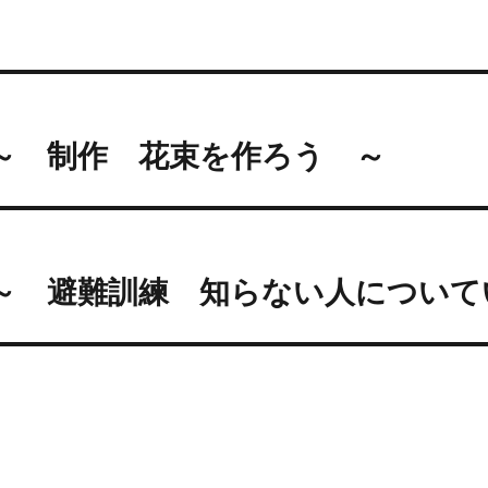
投
前
稿
～ 制作 花束を作ろう ～
過
去
ナ
の
ビ
投
次
:
ゲ
～ 避難訓練 知らない人について
次
の
ー
投
シ
:
ョ
ン