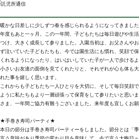
暖かな日差しに少しずつ春を感じられるようになってきまし
年度もあと一ヶ月。この一年間、子どもたちは毎日遊びや生
つけ、大きく成長して参りました。入園当初は、お父さんや
ず泣いていた子どもたちも、今では園生活にも慣れ、笑顔で
くれるようになったり、はいはいしていた子が一人で歩ける
小さいお友達の面倒を見てくれたりと、それぞれが心も体も
れた事を嬉しく思います。
これからも子どもたち一人ひとりを大切に、そして毎日笑顔
ように私たちもより一層頑張って保育をして参りたいと思い
さま、一年間ご協力有難うございました。来年度も宜しくお
★手巻き寿司パーティ★
本日の節分は手巻き寿司パーティーをしました。節分とは「
言う意味があり季節の変わり目を意味して、今で言う大晦日