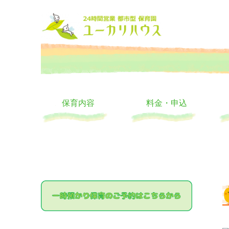
大阪の24時間託児所 ユーカリハウス 月極 一時保育 一時預か
24時間託児所 ユーカリハ
保育内容
料金・申込