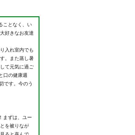
ることなく、い
の大好きなお友達
取り入れ室内でも
ます。また蒸し暑
ばして元気に過ご
歯と口の健康週
大切です。今のう
！まずは、ユー
ぶとを被りなが
を見ると喜んで、