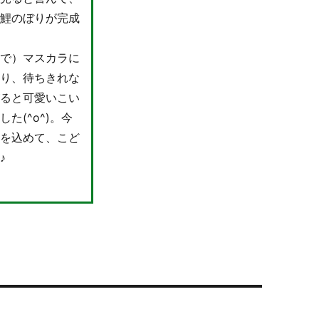
な鯉のぼりが完成
スで）マスカラに
たり、待ちきれな
がると可愛いこい
(^o^)。今
いを込めて、こど
♪