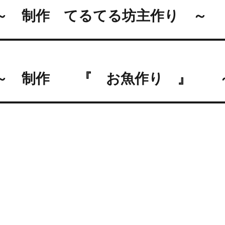
稿
～ 制作 てるてる坊主作り ～
過
去
ナ
の
ビ
投
次
:
ゲ
～ 制作 『 お魚作り 』 
次
の
ー
投
シ
:
ョ
ン