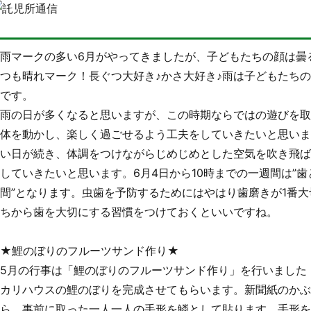
雨マークの多い6月がやってきましたが、子どもたちの顔は曇
つも晴れマーク！長ぐつ大好き♪かさ大好き♪雨は子どもたち
です。
雨の日が多くなると思いますが、この時期ならではの遊びを
体を動かし、楽しく過ごせるよう工夫をしていきたいと思い
い日が続き、体調をつけながらじめじめとした空気を吹き飛
していきたいと思います。6月4日から10時までの一週間は”
間”となります。虫歯を予防するためにはやはり歯磨きが1番
ちから歯を大切にする習慣をつけておくといいですね。
★鯉のぼりのフルーツサンド作り★
5月の行事は「鯉のぼりのフルーツサンド作り」を行いました
カリハウスの鯉のぼりを完成させてもらいます。新聞紙のか
ら、事前に取った一人一人の手形を鱗として貼ります。手形