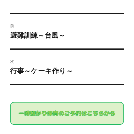
いました
投
お兄さんお姉さんたちは登園してすぐ、プールを見
前
つけると、「プールだ～！！」と大はしゃぎです
稿
避難訓練～台風～
過
夕方の部の子どもたちまでも、いつもはお野菜が苦
去
ナ
手で食べるのがゆっくりなのですが、今日は「頑張
の
って食べる～！！」とすごい勢いで食べきってしま
ビ
投
うほど、楽しみにしてくれていましたよ
次
稿:
ゲ
行事～ケーキ作り～
次
子どもたちに少し海の日について、お話をしたりも
の
ー
しましたが、そんなことよりも、目の前のプールに
投
シ
夢中、、
今日はもうたくさん遊んで～＞＜
笑
稿:
小さな子どもたちは、保育士と一緒に入る子どもた
ョ
ちもいれば、るんるんで入ろうとする子どもたちも
ン
いたりと様々でしたが、ママたちもいないお家のお
風呂でもないプールが怖い子どもたちは多かったよ