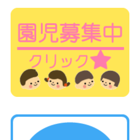
うで、プールに一足入れると、大号泣の子どもたち
が多かったです＞＜
プールが怖かった子どもたちは、バケツに入ったお
水で遊びました
大きい水は怖くても、バケツなら
へっちゃらなようで、少し警戒しながらも冷たいお
水は気持ちよかったようで、楽しく遊んでくれまし
た
たくさん遊んで、疲れたのか、お昼寝、就寝の
ときにはみんなぐっすり、、、
そしておやつの時間には、おいしいフルーチェを食
べました
ヨーグルトのような見た目に興味津々
で、一口食べるとヨーグルトとはまた違った味だっ
たようです
大きなお口でたくさん食べてくれまし
た
これからもっともっと暑い日が増えてきますね
ユーカリハウスでは少しでも涼しんでもらえるよ