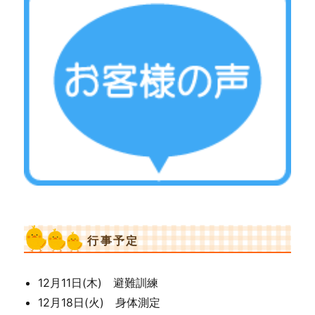
クレープ生地にホイップを乗せ、フルーツを乗せて
から巻くと完成です
今年の恵方は南南東だったので、「神様が向こうに
いるから、神様にお願い事をしながら食べようね」
と、皆で同じ方向を向いて頂きました
皆大きなお口で頬張ってくれましたよ(^^)
実際の恵方巻の時とは違い、お友達と「美味しい
♪」とお話ししながら食べたおやつ！
行事予定
託児所の子どもたちは、どんなお願い事をしたので
しょうか？
12月11日(木) 避難訓練
そして、、とうとう鬼の登場です！
12月18日(火) 身体測定