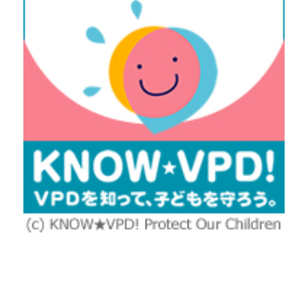
に退治してもらっていました
笑
保育士の背中に隠れている子どもたちが沢山で、そ
の背中に隠れている子どもたちの、さらに背中に隠
れたりと、保育士の後ろに団子が出来上がっていま
したよ
皆が鬼は外と鬼退治をしてくれたので、鬼が帰って
いくとしっかりバイバイと手を振っていました♥️
そんな姿も可愛いですね
しかし、少しすると鬼さんとの記念撮影のために再
度鬼さんが登場、、
お写真を撮るときも鬼の真横には中々行けず、誰が