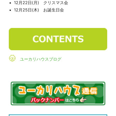
12月22日(月) クリスマス会
本物の節分豆を使ったのですが、お家での記憶がよ
12月25日(木) お誕生日会
みがえってきたのか、豆を見るだけでも「嫌だ…嫌
だ…」と言う子どもたちが…
豆を配るときに中々受け取りに来れなかったです
鬼の存在に気づくとそれはもう絶叫でした
ユーカリハウスブログ
豆を置いたまま逃げてしまう子どもたちや、最初は
一粒ずつ投げていたのに鬼が近づいてくると、三方
をひっくり返して豆を全部投げつけ、豆がなくなっ
た三方を投げつける子どもたちも！
自分で鬼は倒せないと思った子どもたちは、豆を使
いきった勇敢なお兄さんたちに豆を渡して、代わり