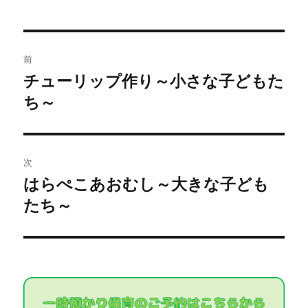
いる子どもたち
投
鬼さんが来たらどうする？と聞くと「座って遊ぶ」
前
と言っている子どもたちも…
稿
チューリップ作り～小さな子どもた
過
ち～
去
ナ
格好良くしていたら鬼さんは近づいてこないと思っ
の
たようです
ビ
投
稿:
ゲ
午前中は慣らすために、可愛いペットボトル鬼さん
次
での練習をしましたよ！
はらぺこあおむし～大きな子ども
次
ー
たち～
の
シ
ペットボトルに貼り付けた可愛い鬼の的や、風船で
投
作った鬼の的に向かって「鬼は外」と言いながらカ
稿:
ョ
ラーボールを投げます♪
ン
可愛い鬼さん達を用意したのですが、子どもたちの