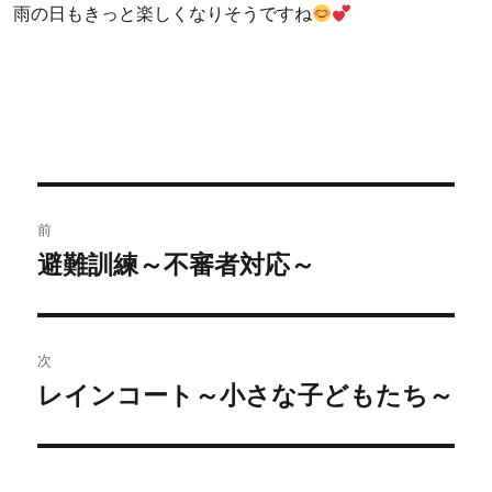
雨の日もきっと楽しくなりそうですね
投
前
稿
避難訓練～不審者対応～
過
去
ナ
の
ビ
投
次
稿:
ゲ
レインコート～小さな子どもたち～
次
の
ー
投
シ
稿: