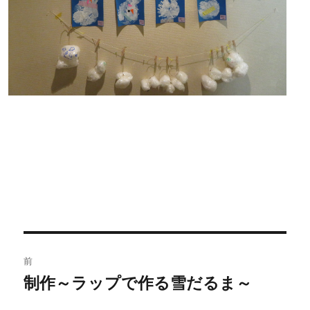
投
前
稿
制作～ラップで作る雪だるま～
過
去
ナ