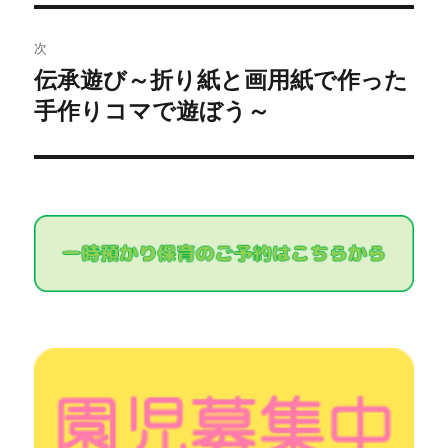
の
ビ
投
次
稿:
ゲ
伝承遊び～折り紙と画用紙で作った
次
手作りコマで遊ぼう～
の
ー
投
シ
稿:
ョ
ン