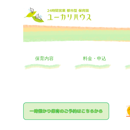
大阪の24時間託児所 ユーカリハウス 月極 一時保育 一時預か
24時間託児所 ユーカリハ
保育内容
料金・申込