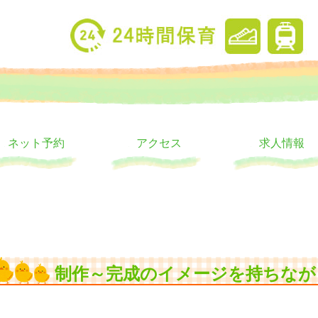
り
ウス
ネット予約
アクセス
求人情報
制作～完成のイメージを持ちなが