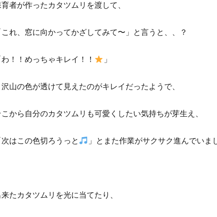
保育者が作ったカタツムリを渡して、
「これ、窓に向かってかざしてみて〜」と言うと、、？
「わ！！めっちゃキレイ！！
」
と沢山の色が透けて見えたのがキレイだったようで、
そこから自分のカタツムリも可愛くしたい気持ちが芽生え、
「次はこの色切ろうっと
」とまた作業がサクサク進んでいま
出来たカタツムリを光に当てたり、