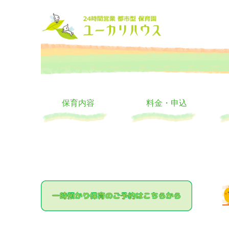
大阪の24時間託児所 ユーカリハウス 月極 一時保育 一時預か
24時間託児所 ユーカリハ
保育内容
料金・申込