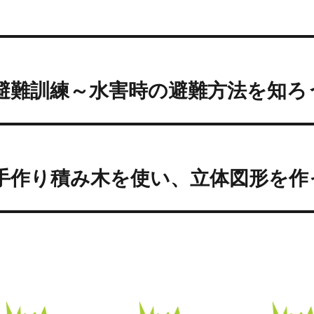
投
前
稿
避難訓練～水害時の避難方法を知ろ
過
去
ナ
の
ビ
投
次
:
ゲ
手作り積み木を使い、立体図形を作
次
の
ー
投
シ
:
ョ
ン