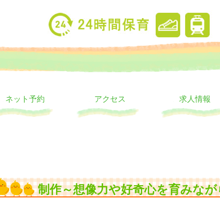
り
ウス
ネット予約
アクセス
求人情報
制作～想像力や好奇心を育みなが