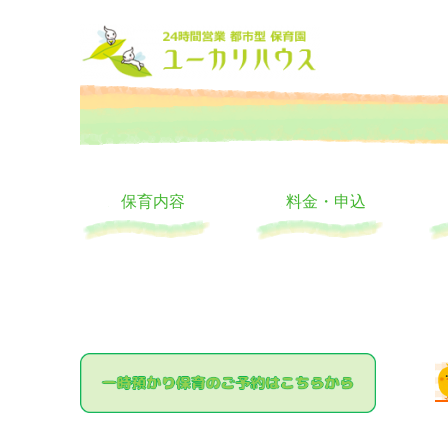
大阪の24時間託児所 ユーカリハウス 月極 一時保育 一時預か
24時間託児所 ユーカリハ
保育内容
料金・申込