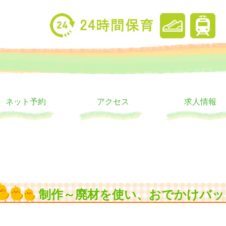
り
ウス
ネット予約
アクセス
求人情報
制作～廃材を使い、おでかけバッ