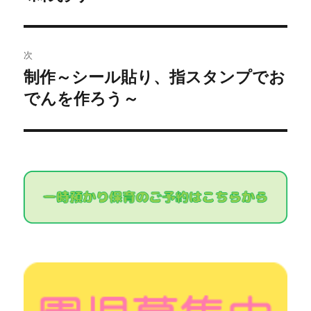
ビ
投
稿:
ゲ
次
ー
制作～シール貼り、指スタンプでお
次
シ
でんを作ろう～
の
投
ョ
稿:
ン