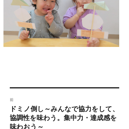
投
前
稿
ドミノ倒し～みんなで協力をして、
過
協調性を味わう。集中力・達成感を
去
ナ
の
味わおう～