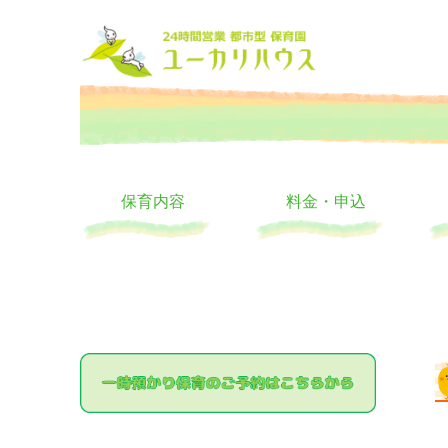
大阪の24時間託児所 ユーカリハウス 月極 一時保育 一時預か
24時間託児所 ユーカリハ
保育内容
料金・申込