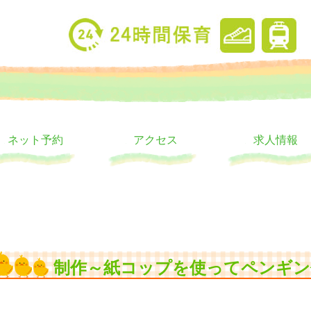
り
ウス
ネット予約
アクセス
求人情報
制作～紙コップを使ってペンギン