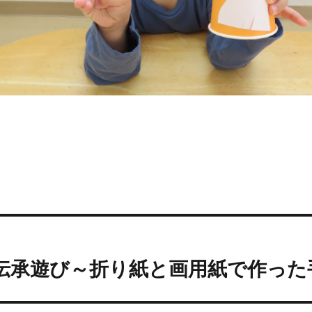
投
前
稿
伝承遊び～折り紙と画用紙で作った
過
去
ナ
の