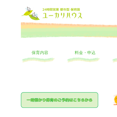
大阪の24時間託児所 ユーカリハウス 月極 一時保育 一時預か
24時間託児所 ユーカリハ
保育内容
料金・申込