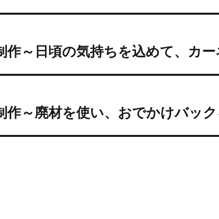
投
前
稿
制作～日頃の気持ちを込めて、カー
過
去
ナ
の
ビ
投
次
:
ゲ
制作～廃材を使い、おでかけバック
次
の
ー
投
シ
:
ョ
ン