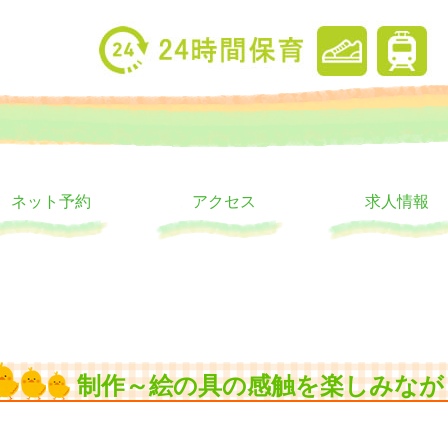
り
ウス
ネット予約
アクセス
求人情報
制作～絵の具の感触を楽しみなが