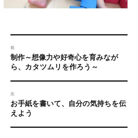
投
前
稿
制作～想像力や好奇心を育みなが
過
ら、カタツムリを作ろう～
去
ナ
の
ビ
投
稿:
ゲ
次
お手紙を書いて、自分の気持ちを伝
次
ー
えよう
の
シ
投
稿:
ョ