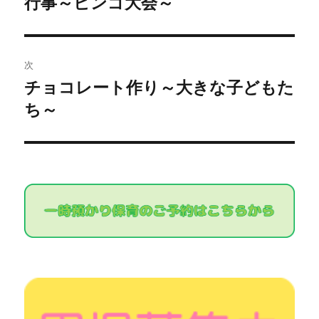
行事～ビンゴ大会～
過
去
ナ
の
ビ
投
次
稿:
ゲ
チョコレート作り～大きな子どもた
次
ち～
の
ー
投
シ
稿:
ョ
ン