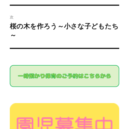
ビ
投
稿:
ゲ
次
桜の木を作ろう～小さな子どもたち
次
ー
～
の
シ
投
稿:
ョ
ン