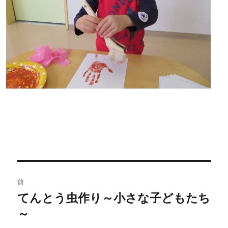
投
前
稿
てんとう虫作り～小さな子どもたち
過
～
去
ナ
の