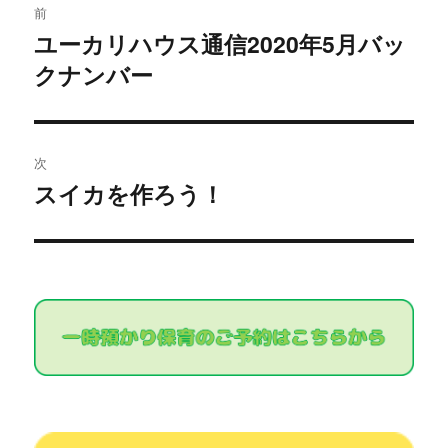
前
稿
ユーカリハウス通信2020年5月バッ
過
クナンバー
去
ナ
の
ビ
投
稿:
ゲ
次
スイカを作ろう！
次
ー
の
シ
投
稿:
ョ
ン