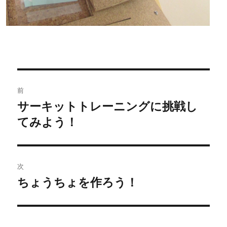
投
前
稿
サーキットトレーニングに挑戦し
過
てみよう！
去
ナ
の
ビ
投
稿:
ゲ
次
ちょうちょを作ろう！
次
ー
の
シ
投
稿: