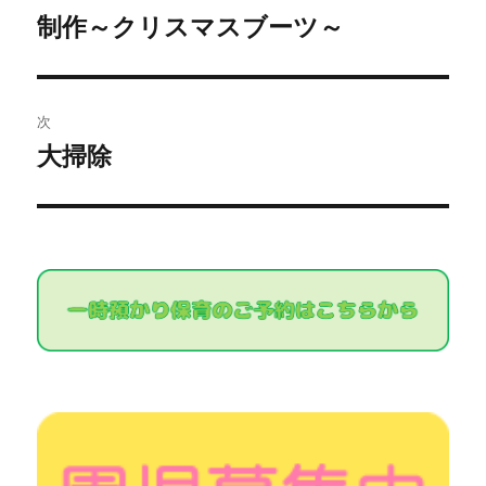
稿
制作～クリスマスブーツ～
過
去
ナ
の
ビ
投
次
稿:
ゲ
大掃除
次
の
ー
投
シ
稿:
ョ
ン