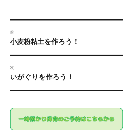
投
前
稿
小麦粉粘土を作ろう！
過
去
ナ
の
ビ
投
次
稿:
ゲ
いがぐりを作ろう！
次
の
ー
投
シ
稿:
ョ
ン