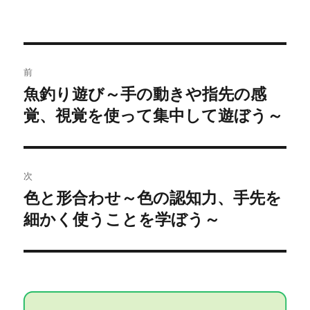
投
前
稿
魚釣り遊び～手の動きや指先の感
過
覚、視覚を使って集中して遊ぼう～
去
ナ
の
ビ
投
稿:
ゲ
次
色と形合わせ～色の認知力、手先を
次
ー
細かく使うことを学ぼう～
の
シ
投
稿:
ョ
ン