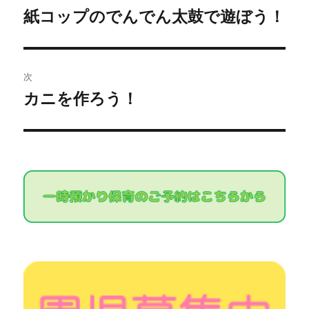
稿
紙コップのでんでん太鼓で遊ぼう！
過
去
ナ
の
ビ
投
次
稿:
ゲ
カニを作ろう！
次
の
ー
投
シ
稿:
ョ
ン