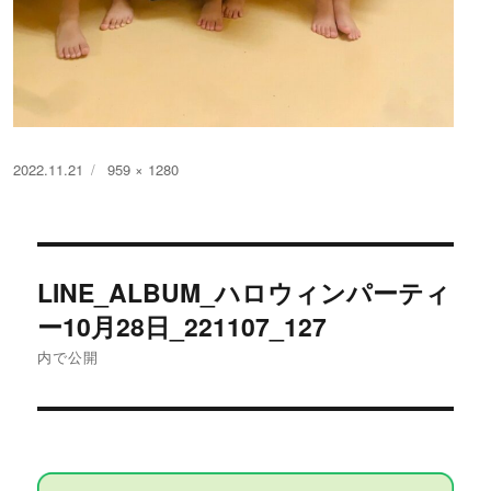
投
フ
2022.11.21
959 × 1280
稿
ル
日:
サ
イ
投
ズ
LINE_ALBUM_ハロウィンパーティ
稿
ー10月28日_221107_127
ナ
内で公開
ビ
ゲ