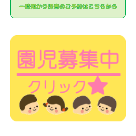
ー
シ
ョ
ン