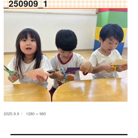
_250909_1
投
フ
2025.9.9
1280 × 960
稿
ル
日:
サ
イ