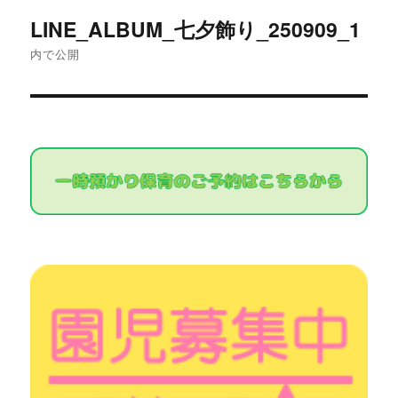
投
ズ
LINE_ALBUM_七夕飾り_250909_1
稿
内で公開
ナ
ビ
ゲ
ー
シ
ョ
ン