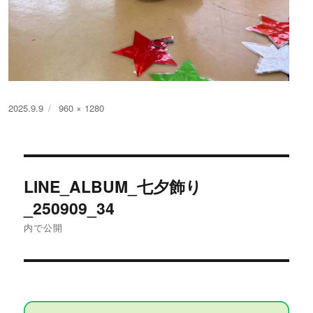
投
フ
2025.9.9
960 × 1280
稿
ル
日:
サ
イ
投
ズ
LINE_ALBUM_七夕飾り
稿
_250909_34
ナ
内で公開
ビ
ゲ