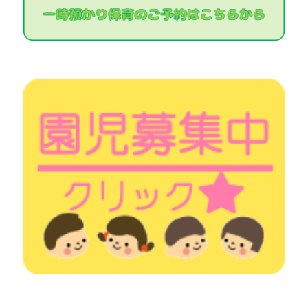
ー
シ
ョ
ン