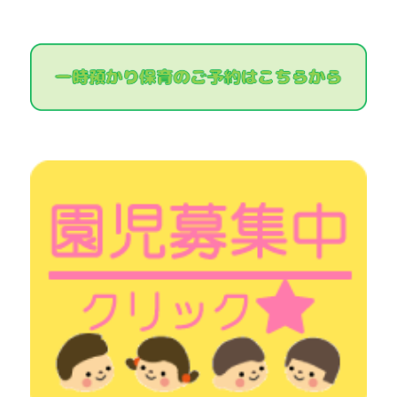
ー
シ
ョ
ン