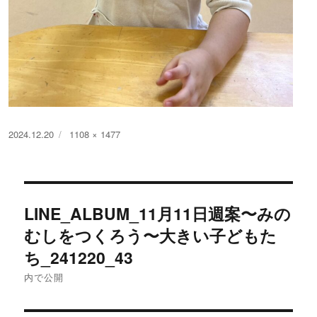
投
フ
2024.12.20
1108 × 1477
稿
ル
日:
サ
イ
投
ズ
LINE_ALBUM_11月11日週案〜みの
稿
むしをつくろう〜大きい子どもた
ナ
ち_241220_43
内で公開
ビ
ゲ