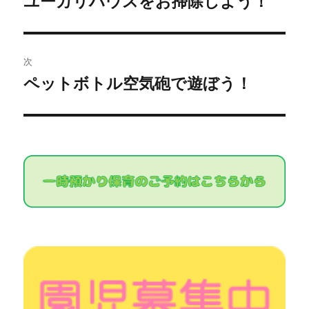
ユーカリハウスをお掃除しよう！
去
ナ
の
ビ
投
次
稿:
ゲ
ペットボトル空気砲で遊ぼう！
次
の
ー
投
シ
稿:
ョ
ン