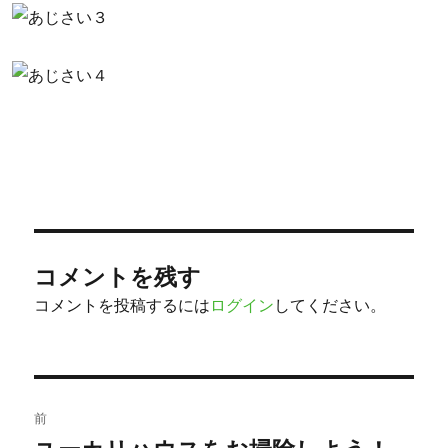
コメントを残す
コメントを投稿するには
ログイン
してください。
投
前
稿
過