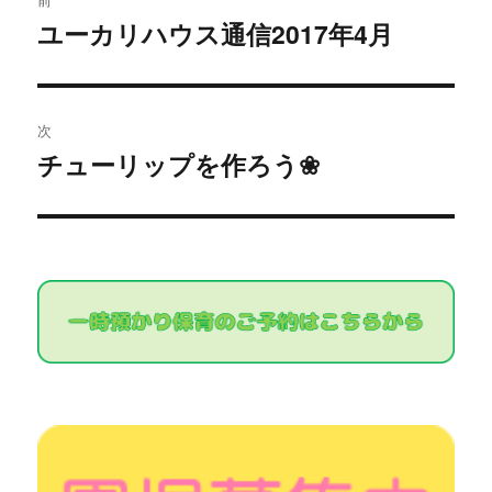
稿
ユーカリハウス通信2017年4月
過
去
ナ
の
ビ
投
次
稿:
ゲ
チューリップを作ろう❀
次
の
ー
投
シ
稿:
ョ
ン