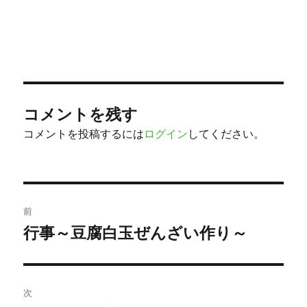
コメントを残す
コメントを投稿するには
ログイン
してください。
投
前
稿
行事～豆腐白玉ぜんざい作り～
過
去
ナ
の
ビ
投
次