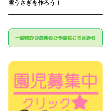
稿:
ゲ
雪うさぎを作ろう！
次
の
ー
投
シ
稿:
ョ
ン