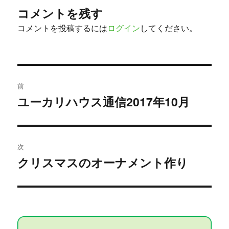
コメントを残す
コメントを投稿するには
ログイン
してください。
投
前
稿
ユーカリハウス通信2017年10月
過
去
ナ
の
ビ
投
次
稿:
ゲ
クリスマスのオーナメント作り
次
の
ー
投
シ
稿:
ョ