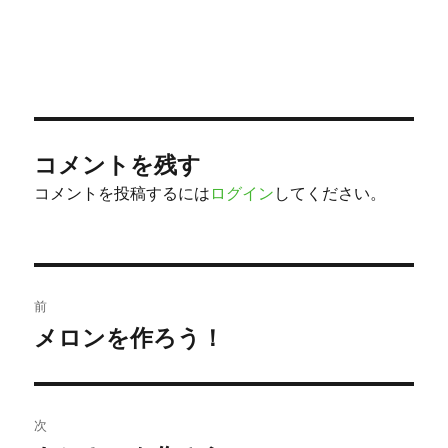
コメントを残す
コメントを投稿するには
ログイン
してください。
投
前
稿
メロンを作ろう！
過
去
ナ
の
ビ
投
次
稿: