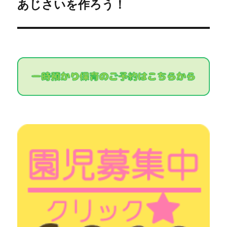
ゲ
あじさいを作ろう！
次
の
ー
投
シ
稿:
ョ
ン